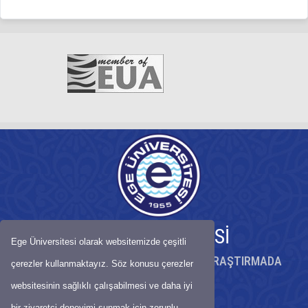
EGE ÜNİVERSİTESİ
Ege Üniversitesi olarak websitemizde çeşitli
KÖKLÜ BİRİKİMİYLE BİLİMDE ÖNCÜ, ARAŞTIRMADA
çerezler kullanmaktayız. Söz konusu çerezler
GÜÇLÜ ÜNİVERSİTE
websitesinin sağlıklı çalışabilmesi ve daha iyi
bir ziyaretçi deneyimi sunmak için zorunlu